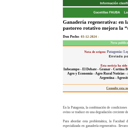
Información clasi
Gacetillas FAUBA
La
Ganadería regenerativa: en l
pastoreo rotativo mejora la “
Don Pocho
- 03-12-2024 -
Nota public
Patagonia: Log
Nota de origen:
Enviada po
Esta noticia ha sido
Infocampo -
El Debate -
Granar -
Cortina B
Agro y Economía -
Agro Rural Noticias -
Argentina -
Agrosit
Consulte esta no
En la Patagonia, la combinación de condiciones 
ovino se traduce en una degradación creciente de
Para abordar esta problemática, la Facul
especializada en ganadería regenerativa– llevar