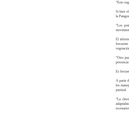
“Esto sugi
Si bien e
la Patago
“Los potr
movimient
El inform
frecuent
vegetació
“Otro pun
presencia
Es frecue
A partir 
los manej
pastizal.
“La clave
adaptadas
escenario