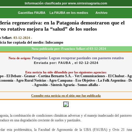
Información clasificada por www.sintesisagraria.com
Gacetillas FAUBA
La FAUBA en los medios
Archivo
ería regenerativa: en la Patagonia demostraron que el
eo rotativo mejora la “salud” de los suelos
 Sellart
- 03-12-2024 -
ticia fue copiada del medio: Infocampo
Nota publicada por: Francisco Sellart el 03-12-2024
Patagonia: Logran recuperar pastizales con pastoreo rotativo
Nota de origen:
Enviada por: FAUBA , el 02-12-2024
Esta noticia ha sido difundida por las siguientes agencias:
po -
El Debate -
Granar -
Cortina Beruatto S.A. -
Vet Comunicaciones -
El Chubut -
Agr
Economía -
Agro Rural Noticias -
Agro Campana -
Eco Objetivo -
La Folk Argentina -
D
-
Agrositio -
Síntesis Agraria -
Somos alfalfa -
Consulte esta noticia en el sitio que fue publicada
agonia, la combinación de condiciones climáticas adversas y el manejo inadecuado del pastoreo
traduce en una degradación creciente de suelos y pastizales.
rdar esta problemática, la Facultad de Agronomía de la UBA (FAUBA) y Ovis 21 /un