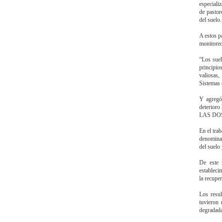
especiali
de pastor
del suelo.
A estos p
monitoreo
“Los suel
principio
valiosas,
Sistemas
Y agregó
deterioro
LAS DO
En el tra
denominar
del suelo
De este 
estableci
la recupe
Los resul
tuvieron 
degradada