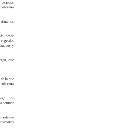
r períodos
 cobertura
afinar los
más, desde
 vegetales
itativos y
rgo, este
 de lo que
 cobertura
uego. Los
a permitir
o rotativo
ituaciones