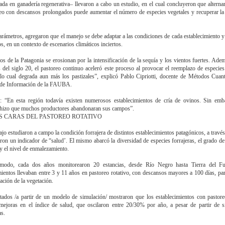
zada en ganadería regenerativa– llevaron a cabo un estudio, en el cual concluyeron que alterna
eo con descansos prolongados puede aumentar el número de especies vegetales y recuperar la
arámetros, agregaron que el manejo se debe adaptar a las condiciones de cada establecimiento y 
s, en un contexto de escenarios climáticos inciertos.
os de la Patagonia se erosionan por la intensificación de la sequía y los vientos fuertes. Ade
s del siglo 20, el pastoreo continuo aceleró este proceso al provocar el reemplazo de especies
 lo cual degrada aun más los pastizales”, explicó Pablo Cipriotti, docente de Métodos Cuant
 de Información de la FAUBA.
: “En esta región todavía existen numerosos establecimientos de cría de ovinos. Sin emba
 hizo que muchos productores abandonaran sus campos”.
S CARAS DEL PASTOREO ROTATIVO
bajo estudiaron a campo la condición forrajera de distintos establecimientos patagónicos, a través
on un indicador de “salud’. El mismo abarcó la diversidad de especies forrajeras, el grado de
 y el nivel de enmalezamiento.
modo, cada dos años monitorearon 20 estancias, desde Río Negro hasta Tierra del F
mientos llevaban entre 3 y 11 años en pastoreo rotativo, con descansos mayores a 100 días, par
ración de la vegetación.
tados /a partir de un modelo de simulación/ mostraron que los establecimientos con pastore
mejoras en el índice de salud, que oscilaron entre 20/30% por año, a pesar de partir de s
s.