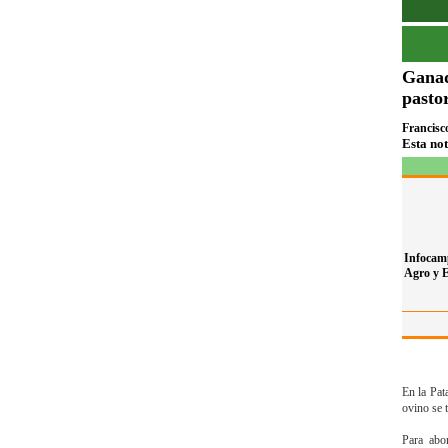
Ganad
pastor
Francisco
Esta no
Infocam
Agro y 
En la Pat
ovino se 
Para abo