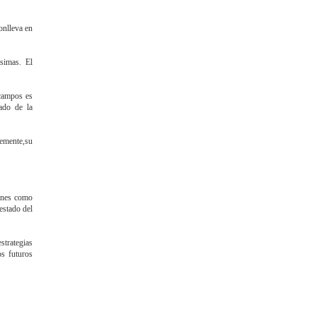
onlleva en
ísimas. El
 campos es
ado de la
lemente,su
iones como
estado del
strategias
os futuros