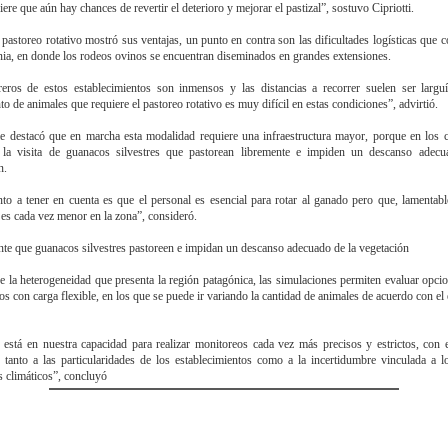
ere que aún hay chances de revertir el deterioro y mejorar el pastizal”, sostuvo Cipriotti.
l pastoreo rotativo mostró sus ventajas, un punto en contra son las dificultades logísticas que c
nia, en donde los rodeos ovinos se encuentran diseminados en grandes extensiones.
eros de estos establecimientos son inmensos y las distancias a recorrer suelen ser largu
o de animales que requiere el pastoreo rotativo es muy difícil en estas condiciones”, advirtió.
e destacó que en marcha esta modalidad requiere una infraestructura mayor, porque en los
e la visita de guanacos silvestres que pastorean libremente e impiden un descanso adecu
n.
to a tener en cuenta es que el personal es esencial para rotar al ganado pero que, lamentab
 es cada vez menor en la zona”, consideró.
nte que guanacos silvestres pastoreen e impidan un descanso adecuado de la vegetación
de la heterogeneidad que presenta la región patagónica, las simulaciones permiten evaluar opc
os con carga flexible, en los que se puede ir variando la cantidad de animales de acuerdo con el 
 está en nuestra capacidad para realizar monitoreos cada vez más precisos y estrictos, con e
 tanto a las particularidades de los establecimientos como a la incertidumbre vinculada a l
s climáticos”, concluyó