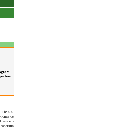
Agro y
gentina -
 intensas,
ronomía de
l pastoreo
 cobertura