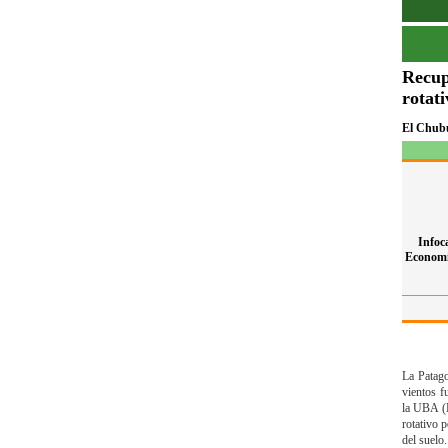
Recup
rotati
El Chub
Infoc
Economí
La Patago
vientos f
la UBA (F
rotativo 
del suelo.