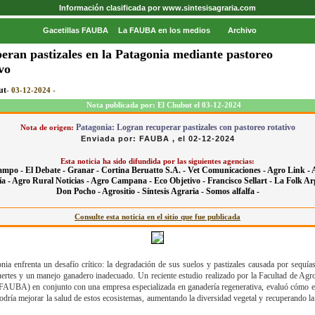
Información clasificada por www.sintesisagraria.com
Gacetillas FAUBA
La FAUBA en los medios
Archivo
eran pastizales en la Patagonia mediante pastoreo
vo
ut
- 03-12-2024 -
Nota publicada por: El Chubut el 03-12-2024
Patagonia: Logran recuperar pastizales con pastoreo rotativo
Nota de origen:
Enviada por: FAUBA , el 02-12-2024
Esta noticia ha sido difundida por las siguientes agencias:
ampo -
El Debate -
Granar -
Cortina Beruatto S.A. -
Vet Comunicaciones -
Agro Link -
a -
Agro Rural Noticias -
Agro Campana -
Eco Objetivo -
Francisco Sellart -
La Folk Ar
Don Pocho -
Agrositio -
Síntesis Agraria -
Somos alfalfa -
Consulte esta noticia en el sitio que fue publicada
nia enfrenta un desafío crítico: la degradación de sus suelos y pastizales causada por sequías
uertes y un manejo ganadero inadecuado. Un reciente estudio realizado por la Facultad de Ag
AUBA) en conjunto con una empresa especializada en ganadería regenerativa, evaluó cómo e
podría mejorar la salud de estos ecosistemas, aumentando la diversidad vegetal y recuperando la