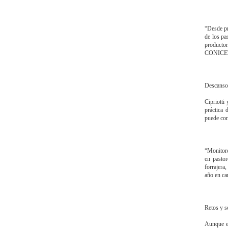
“Desde pr
de los pa
producto
CONICE
Descanso
Cipriotti
práctica 
puede cont
“Monitore
en pastor
forrajera
año en ca
Retos y s
Aunque el