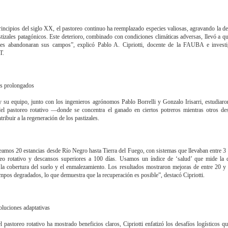
incipios del siglo XX, el pastoreo continuo ha reemplazado especies valiosas, agravando la d
stizales patagónicos. Este deterioro, combinado con condiciones climáticas adversas, llevó a 
res abandonaran sus campos”, explicó Pablo A. Cipriotti, docente de la FAUBA e investi
T.
s prolongados
 y su equipo, junto con los ingenieros agrónomos Pablo Borrelli y Gonzalo Irisarri, estudiar
del pastoreo rotativo —donde se concentra el ganado en ciertos potreros mientras otros 
ribuir a la regeneración de los pastizales.
amos 20 estancias desde Río Negro hasta Tierra del Fuego, con sistemas que llevaban entre 3
eo rotativo y descansos superiores a 100 días. Usamos un índice de ‘salud’ que mide la 
, la cobertura del suelo y el enmalezamiento. Los resultados mostraron mejoras de entre 20 
mpos degradados, lo que demuestra que la recuperación es posible”, destacó Cipriotti.
oluciones adaptativas
 pastoreo rotativo ha mostrado beneficios claros, Cipriotti enfatizó los desafíos logísticos qu