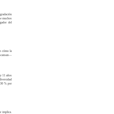
egradación
que muchos
gador del
on cómo la
descansan—
 y 11 años
diversidad
y 30 % por
e implica.