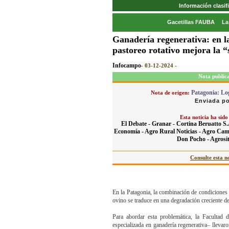
Información clasi
Gacetillas FAUBA
La
Ganadería regenerativa: en l
pastoreo rotativo mejora la “
Infocampo
- 03-12-2024 -
Nota public
Patagonia: Log
Nota de origen:
Enviada po
Esta noticia ha sido
El Debate -
Granar -
Cortina Beruatto S.
Economía -
Agro Rural Noticias -
Agro Cam
Don Pocho -
Agrosit
Consulte esta no
En la Patagonia, la combinación de condiciones 
ovino se traduce en una degradación creciente de
Para abordar esta problemática, la Facul
especializada en ganadería regenerativa– llevar