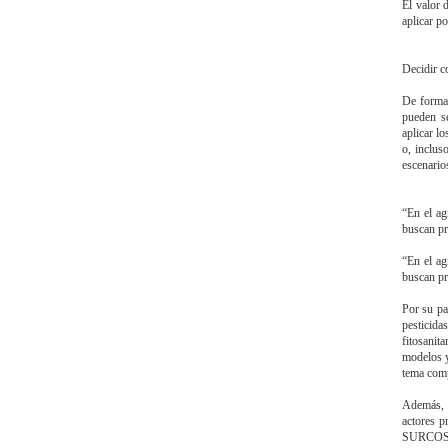
El valor 
aplicar po
Decidir c
De forma
pueden se
aplicar l
o, inclus
escenario
“En el ag
buscan pr
“En el ag
buscan pr
Por su pa
pesticid
fitosanit
modelos y
tema comp
Además, 
actores p
SURCOS, u