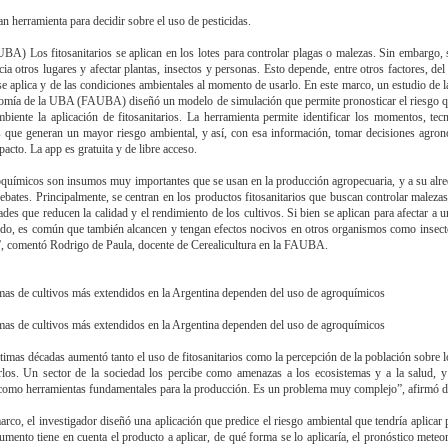
an herramienta para decidir sobre el uso de pesticidas.
A) Los fitosanitarios se aplican en los lotes para controlar plagas o malezas. Sin embargo,
ia otros lugares y afectar plantas, insectos y personas. Esto depende, entre otros factores, del
e aplica y de las condiciones ambientales al momento de usarlo. En este marco, un estudio de l
mía de la UBA (FAUBA) diseñó un modelo de simulación que permite pronosticar el riesgo q
mbiente la aplicación de fitosanitarios. La herramienta permite identificar los momentos, tec
 que generan un mayor riesgo ambiental, y así, con esa información, tomar decisiones agro
acto. La app es gratuita y de libre acceso.
químicos son insumos muy importantes que se usan en la producción agropecuaria, y a su alr
bates. Principalmente, se centran en los productos fitosanitarios que buscan controlar malezas
des que reducen la calidad y el rendimiento de los cultivos. Si bien se aplican para afectar a u
do, es común que también alcancen y tengan efectos nocivos en otros organismos como insect
, comentó Rodrigo de Paula, docente de Cerealicultura en la FAUBA.
mas de cultivos más extendidos en la Argentina dependen del uso de agroquímicos
mas de cultivos más extendidos en la Argentina dependen del uso de agroquímicos
ltimas décadas aumentó tanto el uso de fitosanitarios como la percepción de la población sobre l
arlos. Un sector de la sociedad los percibe como amenazas a los ecosistemas y a la salud, y
como herramientas fundamentales para la producción. Es un problema muy complejo”, afirmó d
arco, el investigador diseñó una aplicación que predice el riesgo ambiental que tendría aplicar p
rumento tiene en cuenta el producto a aplicar, de qué forma se lo aplicaría, el pronóstico meteo