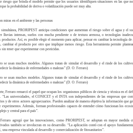
de riesgo que brinda el modelo permite que los usuarios identifiquen situaciones en las que n
rque la probabilidad de deriva o volatilización puede ser muy alta.
on miras en el ambiente y las personas
 simultánea, PRORIPEST anticipa condiciones que aumentan el riesgo sobre el agua y el su
r lluvias intensas, suelos con mucha pendiente o de textura arenosa, o tecnologías inadec
os productos. Así, es posible elegir el momento para aplicar, pensar en cambiar la tecnología de 
o, cambiar el producto por otro que implique menos riesgo. Esta herramienta permite plantea
s sin tener que experimentar con pesticidas.
ro se usan muchos modelos. Algunos tratan de simular el desarrollo y el rinde de los cultivo
edecir la dinámica de enfermedades o malezas” (D. O. Ferraro)
ro se usan muchos modelos. Algunos tratan de simular el desarrollo y el rinde de los cultivo
edecir la dinámica de enfermedades o malezas” (D. O. Ferraro)
rte, Ferraro remarcó el papel que ocupan los organismos públicos de ciencia y técnica en el deb
as. “Las universidades, el CONICET y el INTA son independientes de las empresas que come
arios y de otros actores agropecuarios. Pueden analizar de manera objetiva la información que g
 experimentos. Además, forman profesionales capaces de entender cómo funcionan los ecosi
lejo y central para el país”.
Ferraro agregó que las innovaciones, como PRORIPEST, se adoptan en mayor medida c
rivados también se involucran en su desarrollo. “La aplicación contó con el apoyo fundamen
na empresa vinculada al desarrollo y comercialización de fitosanitarios”.