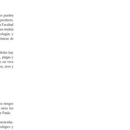
 se pueden
 producto,
a Facultad
ue tendría
nologías y
nómicas de
ededor hay
, plagas y
n ser vivo
os, aves y
os riesgos
 otros los
e Paula.
esticidas.
rológico y