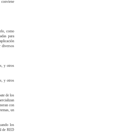
o conviene
elo, como
uadas para
aplicación
r diversos
s, y otros
s, y otros
ate de los
rcializan
eneran con
stemas, un
uando los
tal de RED