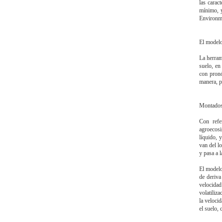
las carac
mínimo, y
Environme
El modelo 
La herram
suelo, en
con pronó
manera, po
Montados 
Con refe
agroecosi
líquido, 
van del lo
y pasa a 
El modelo
de deriva
velocidad
volatiliz
la veloci
el suelo, 