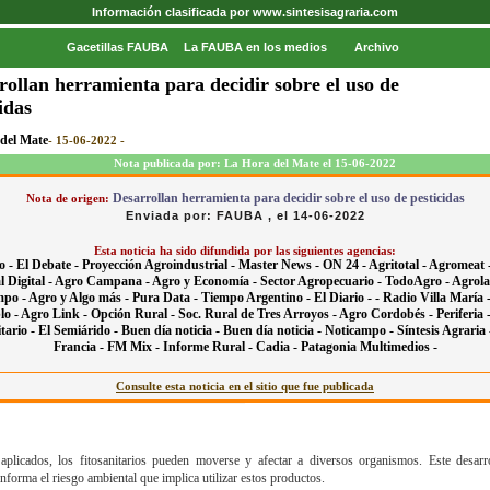
Información clasificada por www.sintesisagraria.com
Gacetillas FAUBA
La FAUBA en los medios
Archivo
rollan herramienta para decidir sobre el uso de
idas
del Mate
- 15-06-2022 -
Nota publicada por: La Hora del Mate el 15-06-2022
Desarrollan herramienta para decidir sobre el uso de pesticidas
Nota de origen:
Enviada por: FAUBA , el 14-06-2022
Esta noticia ha sido difundida por las siguientes agencias:
o -
El Debate -
Proyección Agroindustrial -
Master News -
ON 24 -
Agritotal -
Agromeat 
 Digital -
Agro Campana -
Agro y Economía -
Sector Agropecuario -
TodoAgro -
Agrola
mpo -
Agro y Algo más -
Pura Data -
Tiempo Argentino -
El Diario - -
Radio Villa María 
lo -
Agro Link -
Opción Rural -
Soc. Rural de Tres Arroyos -
Agro Cordobés -
Periferia 
tario -
El Semiárido -
Buen día noticia -
Buen día noticia -
Noticampo -
Síntesis Agraria
Francia -
FM Mix -
Informe Rural -
Cadia -
Patagonia Multimedios -
Consulte esta noticia en el sitio que fue publicada
plicados, los fitosanitarios pueden moverse y afectar a diversos organismos. Este desarr
orma el riesgo ambiental que implica utilizar estos productos.