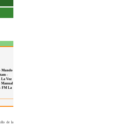
-
Mundo
tam -
-
La Voz
-
Manual
 -
FM La
ollo de la