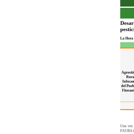
Desar
pestic
La Hora 
Agrositi
Rural
Infoca
del Pueb
Fitosani
Una vez a
FAUBA inf