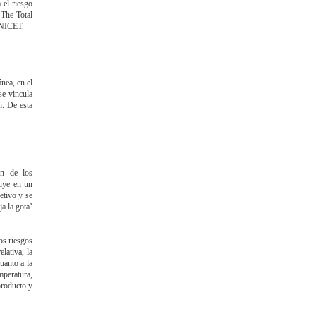
 el riesgo
 The Total
ONICET.
nea, en el
se vincula
n. De esta
en de los
luye en un
etivo y se
ja la gota’
os riesgos
lativa, la
uanto a la
mperatura,
producto y