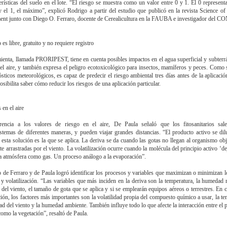
terísticas del suelo en el lote. “El riesgo se muestra como un valor entre 0 y 1. El 0 representa
 el 1, el máximo”, explicó Rodrigo a partir del estudio que publicó en la revista Science of
nt junto con Diego O. Ferraro, docente de Cerealicultura en la FAUBA e investigador del C
es libre, gratuito y no requiere registro
ienta, llamada PRORIPEST, tiene en cuenta posibles impactos en el agua superficial y subterrá
 el aire, y también expresa el peligro ecotoxicológico para insectos, mamíferos y peces. Como 
sticos meteorológicos, es capaz de predecir el riesgo ambiental tres días antes de la aplicació
sibilita saber cómo reducir los riesgos de una aplicación particular.
en el aire
rencia a los valores de riesgo en el aire, De Paula señaló que los fitosanitarios sal
stemas de diferentes maneras, y pueden viajar grandes distancias. “El producto activo se di
y esta solución es la que se aplica. La deriva se da cuando las gotas no llegan al organismo obj
te arrastradas por el viento. La volatilización ocurre cuando la molécula del principio activo ‘de
la atmósfera como gas. Un proceso análogo a la evaporación”.
 de Ferraro y de Paula logró identificar los procesos y variables que maximizan o minimizan l
 y volatilización. “Las variables que más inciden en la deriva son la temperatura, la humedad re
 del viento, el tamaño de gota que se aplica y si se emplearán equipos aéreos o terrestres. En c
ación, los factores más importantes son la volatilidad propia del compuesto químico a usar, la te
dad del viento y la humedad ambiente. También influye todo lo que afecte la interacción entre el 
como la vegetación”, resaltó de Paula.