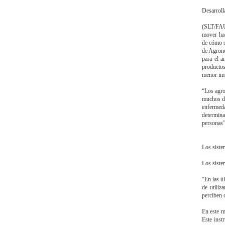
Desarroll
(SLT/FAUB
mover hac
de cómo s
de Agrono
para el a
productos
menor imp
“Los agro
muchos de
enfermeda
determina
personas”
Los siste
Los siste
“En las ú
de utiliz
perciben 
En este m
Este inst