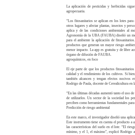
La aplicación de pesticidas y herbicidas sigu
agropecuaria.
“Los fitosanitarios se aplican en los lotes pa
otros lugares y afectar plantas, insectos y pers
aplica y de las condiciones ambientales al m
Agronomía de la UBA (FAUBA) diseñó un model
para el ambiente la aplicación de fitosanitario
productos que generan un mayor riesgo ambient
menor impacto. La app es gratuita y de libre acc
órgano de difusión de FAUBA.
agroquímicos, en foco
El eje parte de que los productos fitosanitari
calidad y el rendimiento de los cultivos. Si bie
también alcancen y tengan efectos nocivos e
Rodrigo de Paula, docente de Cerealicultura e
“En las últimas décadas aumentó tanto el uso de 
de utilizarlos. Un sector de la sociedad los p
perciben como herramientas fundamentales para
Predicción de riesgo ambiental
En este marco, el investigador diseñó una aplica
Este instrumento tiene en cuenta el producto a a
las características del suelo en el lote. “El ri
mínimo, y el 1, el máximo”, explicó Rodrigo a 