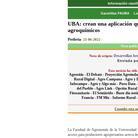
Información clasi
Gacetillas FAUBA
La
UBA: crean una aplicación qu
agroquímicos
Periferia
- 21-06-2022 -
Nota public
Desarrollan her
Nota de origen:
Enviada po
Esta noticia ha sido
Agrositio -
El Debate -
Proyección Agroindus
Rural Digital -
Agro Campana -
Agro y 
Infocampo -
Agro y Algo más -
Pura Data 
del Pueblo -
Agro Link -
Opción Rural
Fitosanitario -
El Semiárido -
Buen día noti
Francia -
FM Mix -
Informe Rural 
Consulte esta no
La Facultad de Agronomía de la Universidad 
acceso para productores agropecuarios acerca de