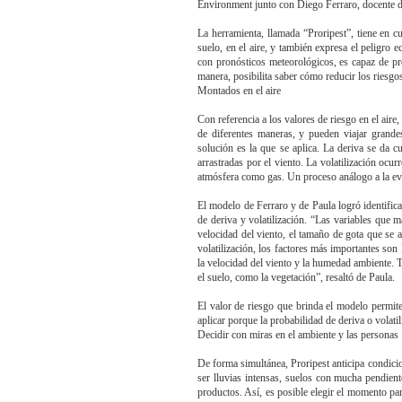
Environment junto con Diego Ferraro, docente d
La herramienta, llamada “Proripest”, tiene en cu
suelo, en el aire, y también expresa el peligro
con pronósticos meteorológicos, es capaz de pred
manera, posibilita saber cómo reducir los riesgos
Montados en el aire
Con referencia a los valores de riesgo en el aire
de diferentes maneras, y pueden viajar grandes
solución es la que se aplica. La deriva se da c
arrastradas por el viento. La volatilización ocur
atmósfera como gas. Un proceso análogo a la ev
El modelo de Ferraro y de Paula logró identific
de deriva y volatilización. “Las variables que m
velocidad del viento, el tamaño de gota que se a
volatilización, los factores más importantes son
la velocidad del viento y la humedad ambiente. T
el suelo, como la vegetación”, resaltó de Paula.
El valor de riesgo que brinda el modelo permite
aplicar porque la probabilidad de deriva o volati
Decidir con miras en el ambiente y las personas
De forma simultánea, Proripest anticipa condici
ser lluvias intensas, suelos con mucha pendient
productos. Así, es posible elegir el momento par