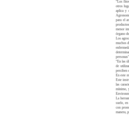
“Los fito
otros lug
aplica y
Agronomí
para el a
productos
menor imp
órgano d
Los agroq
muchos de
enfermeda
determina
personas”
“En las ú
de utiliz
perciben 
En este m
Este inst
las carac
mínimo, y
Environme
La herram
suelo, en
con pronó
manera, po