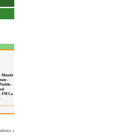
-
Mundo
tam -
Pueblo -
al
 -
FM La
-
cadémica y