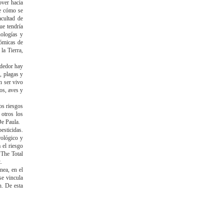
over hacia
de cómo se
cultad de
e tendría
nologías y
nómicas de
la Tierra,
ededor hay
, plagas y
n ser vivo
os, aves y
os riesgos
 otros los
De Paula.
esticidas.
rológico y
 el riesgo
 The Total
.
nea, en el
se vincula
n. De esta