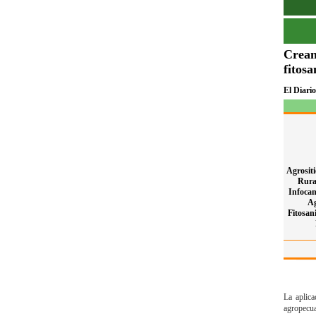
Crean
fitosa
El Diario
Agrositi
Rural
Infoca
Ag
Fitosani
La aplica
agropecua