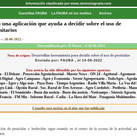
Información clasificada por www.sintesisagraria.com
Gacetillas FAUBA
La FAUBA en los medios
Archivo
 una aplicación que ayuda a decidir sobre el uso de
nitarios
 -
- 18-06-2022 -
Nota publicada por: El Diario - el 18-06-2022
Desarrollan herramienta para decidir sobre el uso de pesticidas
Nota de origen:
Enviada por: FAUBA , el 14-06-2022
Esta noticia ha sido difundida por las siguientes agencias:
o -
El Debate -
Proyección Agroindustrial -
Master News -
ON 24 -
Agritotal -
Agromeat 
 Digital -
Agro Campana -
Agro y Economía -
Sector Agropecuario -
TodoAgro -
Agrola
mpo -
Agro y Algo más -
Pura Data -
Tiempo Argentino -
Radio Villa María -
La Voz del 
ro Link -
Opción Rural -
Soc. Rural de Tres Arroyos -
Agro Cordobés -
Periferia -
Manu
tario -
El Semiárido -
Buen día noticia -
Buen día noticia -
Noticampo -
Síntesis Agraria
Francia -
FM Mix -
Informe Rural -
Cadia -
La Hora del Mate -
Patagonia Multimedios 
Consulte esta noticia en el sitio que fue publicada
ción de pesticidas y herbicidas sigue estando en el centro de la escena de la actividad a
ria.