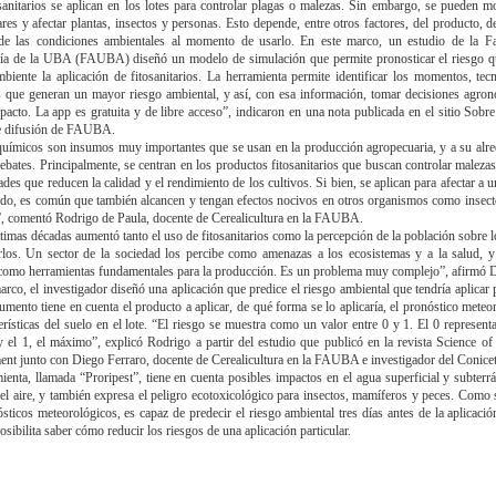
sanitarios se aplican en los lotes para controlar plagas o malezas. Sin embargo, se pueden m
ares y afectar plantas, insectos y personas. Esto depende, entre otros factores, del producto, 
 de las condiciones ambientales al momento de usarlo. En este marco, un estudio de la Fa
a de la UBA (FAUBA) diseñó un modelo de simulación que permite pronosticar el riesgo qu
mbiente la aplicación de fitosanitarios. La herramienta permite identificar los momentos, tec
 que generan un mayor riesgo ambiental, y así, con esa información, tomar decisiones agro
acto. La app es gratuita y de libre acceso”, indicaron en una nota publicada en el sitio Sobre 
e difusión de FAUBA.
uímicos son insumos muy importantes que se usan en la producción agropecuaria, y a su alr
bates. Principalmente, se centran en los productos fitosanitarios que buscan controlar malezas
des que reducen la calidad y el rendimiento de los cultivos. Si bien, se aplican para afectar a u
do, es común que también alcancen y tengan efectos nocivos en otros organismos como insect
, comentó Rodrigo de Paula, docente de Cerealicultura en la FAUBA.
ltimas décadas aumentó tanto el uso de fitosanitarios como la percepción de la población sobre l
arlos. Un sector de la sociedad los percibe como amenazas a los ecosistemas y a la salud, y
como herramientas fundamentales para la producción. Es un problema muy complejo”, afirmó 
arco, el investigador diseñó una aplicación que predice el riesgo ambiental que tendría aplicar p
rumento tiene en cuenta el producto a aplicar, de qué forma se lo aplicaría, el pronóstico meteo
terísticas del suelo en el lote. “El riesgo se muestra como un valor entre 0 y 1. El 0 representa
 el 1, el máximo”, explicó Rodrigo a partir del estudio que publicó en la revista Science of
nt junto con Diego Ferraro, docente de Cerealicultura en la FAUBA e investigador del Conicet
ienta, llamada “Proripest”, tiene en cuenta posibles impactos en el agua superficial y subterrá
 el aire, y también expresa el peligro ecotoxicológico para insectos, mamíferos y peces. Como 
sticos meteorológicos, es capaz de predecir el riesgo ambiental tres días antes de la aplicació
sibilita saber cómo reducir los riesgos de una aplicación particular.