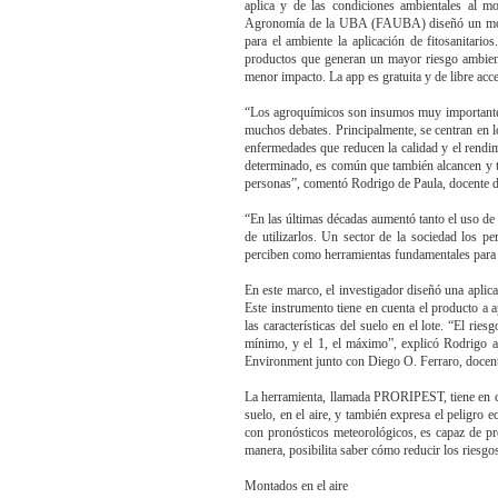
aplica y de las condiciones ambientales al m
Agronomía de la UBA (FAUBA) diseñó un model
para el ambiente la aplicación de fitosanitario
productos que generan un mayor riesgo ambient
menor impacto. La app es gratuita y de libre acc
“Los agroquímicos son insumos muy importantes 
muchos debates. Principalmente, se centran en l
enfermedades que reducen la calidad y el rendimi
determinado, es común que también alcancen y t
personas”, comentó Rodrigo de Paula, docente 
“En las últimas décadas aumentó tanto el uso de 
de utilizarlos. Un sector de la sociedad los p
perciben como herramientas fundamentales para
En este marco, el investigador diseñó una aplica
Este instrumento tiene en cuenta el producto a a
las características del suelo en el lote. “El ri
mínimo, y el 1, el máximo”, explicó Rodrigo a 
Environment junto con Diego O. Ferraro, docen
La herramienta, llamada PRORIPEST, tiene en cue
suelo, en el aire, y también expresa el peligro
con pronósticos meteorológicos, es capaz de pred
manera, posibilita saber cómo reducir los riesgos
Montados en el aire