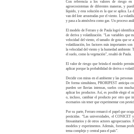
Con referencia a los valores de riesgo en e
agroecosistemas de diferentes maneras, y puede
líquido, y esta solución es la que se aplica. La
van del lote arrastradas por el viento. La volatil
y pasa a la atmósfera como gas. Un proceso anál
El modelo de Ferraro y de Paula logró identific
de deriva y volatilización. “Las variables que m
velocidad del viento, el tamaño de gota que se a
volatilización, los factores más importantes son
la velocidad del viento y la humedad ambiente. T
el suelo, como la vegetación”, resaltó de Paula.
El valor de riesgo que brinda el modelo permite
aplicar porque la probabilidad de deriva o volati
Decidir con miras en el ambiente y las personas
De forma simultánea, PRORIPEST anticipa cond
pueden ser lluvias intensas, suelos con mucha
aplicar los productos. Así, es posible elegir el
o, incluso, cambiar el producto por otro que i
escenarios sin tener que experimentar con pestic
Por su parte, Ferraro remarcó el papel que ocupa
pesticidas. “Las universidades, el CONICET y
fitosanitarios y de otros actores agropecuarios.
modelos y experimentos. Además, forman profes
tema complejo y central para el país”.