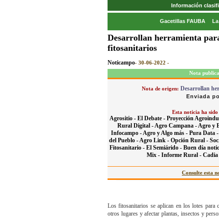
Información clasi
Gacetillas FAUBA
La
Desarrollan herramienta para 
fitosanitarios
Noticampo
- 30-06-2022 -
Nota public
Desarrollan her
Nota de origen:
Enviada po
Esta noticia ha sido
Agrositio -
El Debate -
Proyección Agroindus
Rural Digital -
Agro Campana -
Agro y 
Infocampo -
Agro y Algo más -
Pura Data 
del Pueblo -
Agro Link -
Opción Rural -
Soc
Fitosanitario -
El Semiárido -
Buen día notic
Mix -
Informe Rural -
Cadia
Consulte esta no
Los fitosanitarios se aplican en los lotes par
otros lugares y afectar plantas, insectos y pers