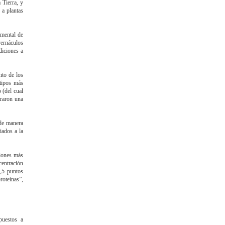
 Tierra, y
 a plantas
imental de
ernáculos
diciones a
nto de los
otipos más
 (del cual
traron una
 de manera
iados a la
ciones más
centración
1,5 puntos
roteínas”,
puestos a