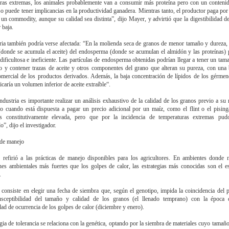
ras extremas, los animales probablemente van a consumir más proteína pero con un contenid
o puede tener implicancias en la productividad ganadera. Mientras tanto, el productor paga por 
 un commodity, aunque su calidad sea distinta”, dijo Mayer, y advirtió que la digestibilidad d
 baja.
ria también podría verse afectada: “En la molienda seca de granos de menor tamaño y dureza, 
donde se acumula el aceite) del endosperma (donde se acumulan el almidón y las proteínas) 
 dificultosa e ineficiente. Las partículas de endosperma obtenidas podrían llegar a tener un ta
o y contener trazas de aceite y otros componentes del grano que alteran su pureza, con una 
omercial de los productos derivados. Además, la baja concentración de lípidos de los gérmen
caría un volumen inferior de aceite extraíble“.
industria es importante realizar un análisis exhaustivo de la calidad de los granos previo a su 
o cuando está dispuesta a pagar un precio adicional por un maíz, como el flint o el pising
es constitutivamente elevada, pero que por la incidencia de temperaturas extremas pud
o”, dijo el investigador.
de manejo
refirió a las prácticas de manejo disponibles para los agricultores. En ambientes donde 
ones ambientales más fuertes que los golpes de calor, las estrategias más conocidas son el e
.
 consiste en elegir una fecha de siembra que, según el genotipo, impida la coincidencia del 
sceptibilidad del tamaño y calidad de los granos (el llenado temprano) con la época
dad de ocurrencia de los golpes de calor (diciembre y enero).
egia de tolerancia se relaciona con la genética, optando por la siembra de materiales cuyo tamaño