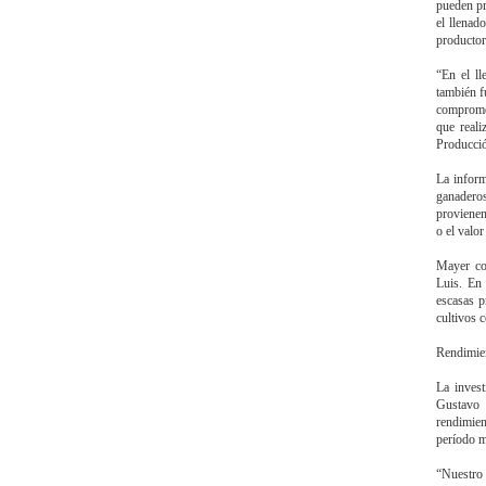
pueden pr
el llenad
productore
“En el ll
también f
compromet
que real
Producció
La inform
ganaderos
provienen
o el valo
Mayer co
Luis. En 
escasas p
cultivos 
Rendimien
La inves
Gustavo 
rendimien
período m
“Nuestro 