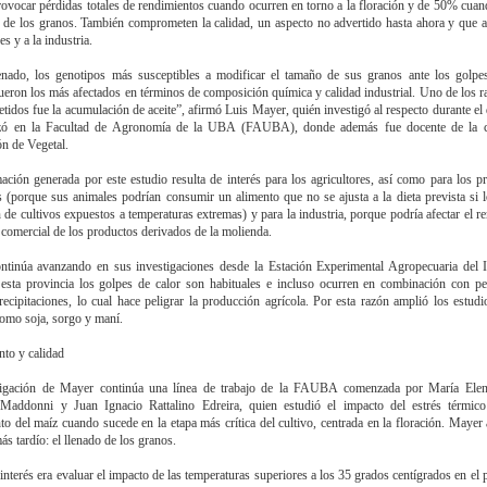
ovocar pérdidas totales de rendimientos cuando ocurren en torno a la floración y de 50% cuan
o de los granos. También comprometen la calidad, un aspecto no advertido hasta ahora y que al
s y a la industria.
enado, los genotipos más susceptibles a modificar el tamaño de sus granos ante los golpe
ueron los más afectados en términos de composición química y calidad industrial. Uno de los 
idos fue la acumulación de aceite”, afirmó Luis Mayer, quién investigó al respecto durante el
izó en la Facultad de Agronomía de la UBA (FAUBA), donde además fue docente de la c
n de Vegetal.
ación generada por este estudio resulta de interés para los agricultores, así como para los p
 (porque sus animales podrían consumir un alimento que no se ajusta a la dieta prevista si 
 de cultivos expuestos a temperaturas extremas) y para la industria, porque podría afectar el r
r comercial de los productos derivados de la molienda.
ntinúa avanzando en sus investigaciones desde la Estación Experimental Agropecuaria del
esta provincia los golpes de calor son habituales e incluso ocurren en combinación con p
recipitaciones, lo cual hace peligrar la producción agrícola. Por esta razón amplió los estudi
como soja, sorgo y maní.
to y calidad
tigación de Mayer continúa una línea de trabajo de la FAUBA comenzada por María Elen
Maddonni y Juan Ignacio Rattalino Edreira, quien estudió el impacto del estrés térmico
to del maíz cuando sucede en la etapa más crítica del cultivo, centrada en la floración. Mayer
ás tardío: el llenado de los granos.
interés era evaluar el impacto de las temperaturas superiores a los 35 grados centígrados en el 