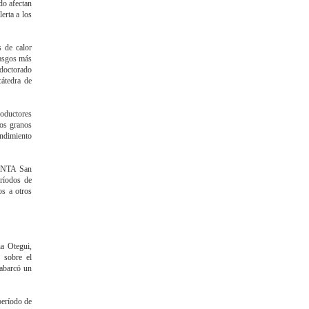
do afectan
erta a los
s de calor
rasgos más
 doctorado
átedra de
roductores
los granos
endimiento
 INTA San
eríodos de
os a otros
a Otegui,
 sobre el
 abarcó un
período de