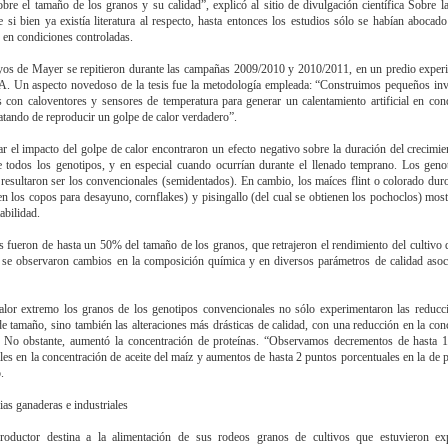
obre el tamaño de los granos y su calidad”, explicó al sitio de divulgación científica Sobre la
e si bien ya existía literatura al respecto, hasta entonces los estudios sólo se habían abocado
o en condiciones controladas.
os de Mayer se repitieron durante las campañas 2009/2010 y 2010/2011, en un predio exper
. Un aspecto novedoso de la tesis fue la metodología empleada: “Construimos pequeños inv
 con caloventores y sensores de temperatura para generar un calentamiento artificial en con
atando de reproducir un golpe de calor verdadero”.
ar el impacto del golpe de calor encontraron un efecto negativo sobre la duración del crecimie
 todos los genotipos, y en especial cuando ocurrían durante el llenado temprano. Los gen
 resultaron ser los convencionales (semidentados). En cambio, los maíces flint o colorado duro
en los copos para desayuno, cornflakes) y pisingallo (del cual se obtienen los pochoclos) mos
abilidad.
s fueron de hasta un 50% del tamaño de los granos, que retrajeron el rendimiento del cultivo
y se observaron cambios en la composición química y en diversos parámetros de calidad asoc
alor extremo los granos de los genotipos convencionales no sólo experimentaron las reduc
de tamaño, sino también las alteraciones más drásticas de calidad, con una reducción en la con
. No obstante, aumentó la concentración de proteínas. “Observamos decrementos de hasta 
les en la concentración de aceite del maíz y aumentos de hasta 2 puntos porcentuales en la de p
.
ias ganaderas e industriales
roductor destina a la alimentación de sus rodeos granos de cultivos que estuvieron ex