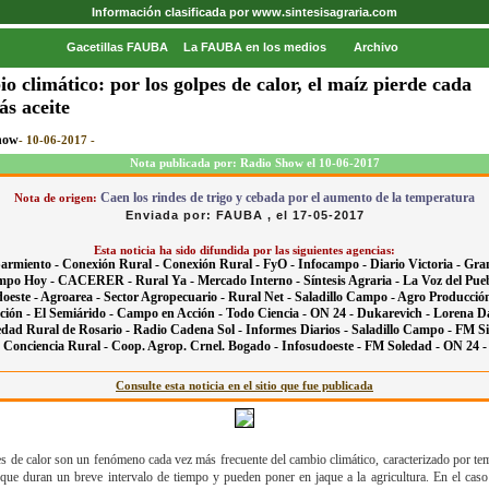
Información clasificada por www.sintesisagraria.com
Gacetillas FAUBA
La FAUBA en los medios
Archivo
o climático: por los golpes de calor, el maíz pierde cada
ás aceite
how
- 10-06-2017 -
Nota publicada por: Radio Show el 10-06-2017
Caen los rindes de trigo y cebada por el aumento de la temperatura
Nota de origen:
Enviada por: FAUBA , el 17-05-2017
Esta noticia ha sido difundida por las siguientes agencias:
armiento -
Conexión Rural -
Conexión Rural -
FyO -
Infocampo -
Diario Victoria -
Gra
mpo Hoy -
CACERER -
Rural Ya -
Mercado Interno -
Síntesis Agraria -
La Voz del Pueb
oeste -
Agroarea -
Sector Agropecuario -
Rural Net -
Saladillo Campo -
Agro Producció
ción -
El Semiárido -
Campo en Acción -
Todo Ciencia -
ON 24 -
Dukarevich -
Lorena Da
edad Rural de Rosario -
Radio Cadena Sol -
Informes Diarios -
Saladillo Campo -
FM Si
Conciencia Rural -
Coop. Agrop. Crnel. Bogado -
Infosudoeste -
FM Soledad -
ON 24 -
Consulte esta noticia en el sitio que fue publicada
s de calor son un fenómeno cada vez más frecuente del cambio climático, caracterizado por te
que duran un breve intervalo de tiempo y pueden poner en jaque a la agricultura. En el caso