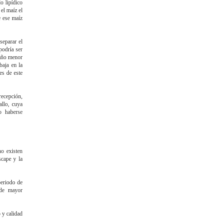
o lipídico
el maíz el
e ese maíz
separar el
podría ser
maño menor
baja en la
es de este
recepción,
allo, cuya
o haberse
no existen
scape y la
periodo de
 de mayor
 y calidad