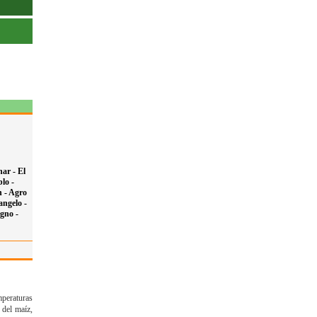
nar -
El
lo -
n -
Agro
ngelo -
gno -
mperaturas
 del maíz,