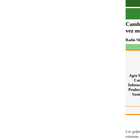
Cambi
vez m
Radio S
Agro S
Ca
Infosud
Produc
Soci
Los golpe
extremas 