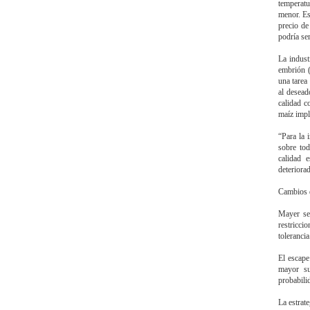
temperatu
menor. Es
precio de
podría ser
La indust
embrión (
una tarea
al desead
calidad c
maíz impli
“Para la 
sobre tod
calidad 
deteriorad
Cambios 
Mayer se 
restricci
tolerancia
El escape
mayor su
probabili
La estrat