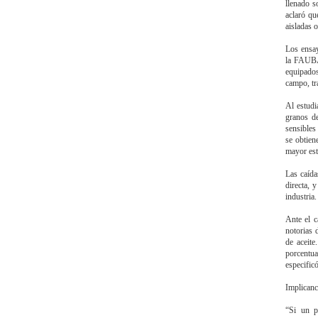
llenado s
aclaró qu
aisladas 
Los ensay
la FAUBA
equipados
campo, tr
Al estudi
granos de
sensibles
se obtien
mayor est
Las caída
directa, 
industria.
Ante el c
notorias 
de aceite
porcentua
especificó
Implicanc
“Si un p