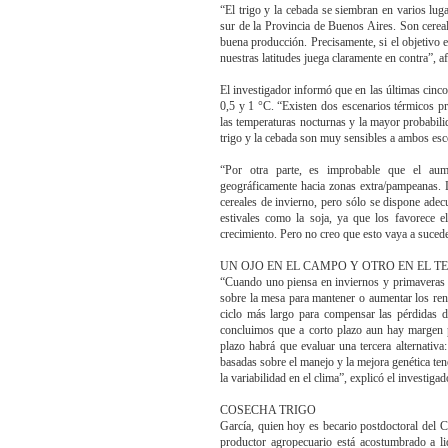
“El trigo y la cebada se siembran en varios lug
sur de la Provincia de Buenos Aires. Son cereal
buena producción. Precisamente, si el objetivo 
nuestras latitudes juega claramente en contra”, 
El investigador informó que en las últimas cinc
0,5 y 1 °C. “Existen dos escenarios térmicos p
las temperaturas nocturnas y la mayor probabil
trigo y la cebada son muy sensibles a ambos esc
“Por otra parte, es improbable que el au
geográficamente hacia zonas extra/pampeanas. L
cereales de invierno, pero sólo se dispone adecu
estivales como la soja, ya que los favorece e
crecimiento. Pero no creo que esto vaya a sucede
UN OJO EN EL CAMPO Y OTRO EN EL 
“Cuando uno piensa en inviernos y primaveras m
sobre la mesa para mantener o aumentar los ren
ciclo más largo para compensar las pérdidas de
concluimos que a corto plazo aun hay margen p
plazo habrá que evaluar una tercera alternativa
basadas sobre el manejo y la mejora genética t
la variabilidad en el clima”, explicó el investigad
COSECHA TRIGO
García, quien hoy es becario postdoctoral de
productor agropecuario está acostumbrado a lid