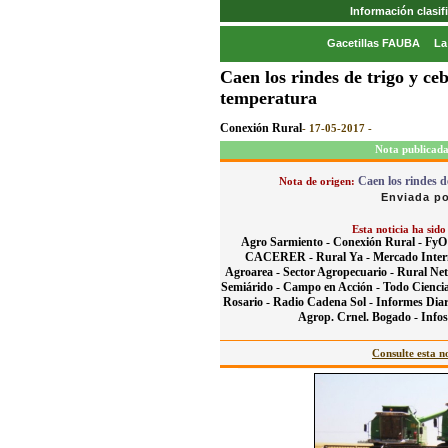
Información clasi
Gacetillas FAUBA
La
Caen los rindes de trigo y ce
temperatura
Conexión Rural
- 17-05-2017 -
Nota publicada
Caen los rindes d
Nota de origen:
Enviada po
Esta noticia ha sido
Agro Sarmiento -
Conexión Rural -
FyO
CACERER -
Rural Ya -
Mercado Inter
Agroarea -
Sector Agropecuario -
Rural Net
Semiárido -
Campo en Acción -
Todo Cienci
Rosario -
Radio Cadena Sol -
Informes Diar
Agrop. Crnel. Bogado -
Info
Consulte esta no