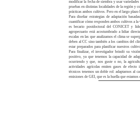
modificar la fecha de siembra y usar variedades
pruebas en distintas localidades de la región y
prácticas ambos cultivos. Pero en el largo plazo 
Para diseñar estrategias de adaptación basad
cuantificar cómo responden ambos cultivos a la v
es becario postdoctoral del CONICET y lid
agropecuario está acostumbrado a lidiar direct
escalas en las que analizamos el clima se supe
deben al CC sino también a los cambios del cli
estar preparados para planificar nuestros cultiv
Para finalizar, el investigador brindó su visi
positivo, ya que tenemos la capacidad de ada
ocurriendo y que, nos guste o no, la agricult
actividades agrícolas emiten gases de efecto
técnicos tenemos un doble rol: adaptarnos al ca
emisiones de GEI, que es la huella que estamo