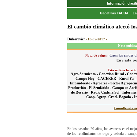
Información clasi
Gacetillas FAUBA
La
El cambio climático afectó lo
Dukarevich
- 18-05-2017 -
Nota publica
Caen los rindes d
Nota de origen:
Enviada po
Esta noticia ha sido
Agro Sarmiento -
Conexión Rural -
Conex
Campo Hoy -
CACERER -
Rural Ya -
Infosudoeste -
Agroarea -
Sector Agropecua
Producción -
El Semiárido -
Campo en Acci
de Rosario -
Radio Cadena Sol -
Informes
Coop. Agrop. Crnel. Bogado -
I
Consulte esta no
En los pasados 20 años, los avances en el mejo
de los rendimientos de trigo y cebada a camp