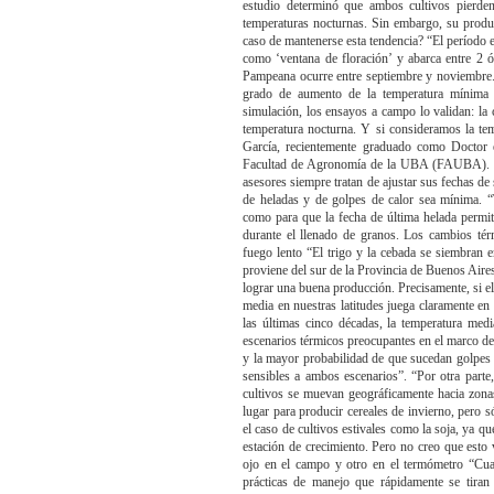
estudio determinó que ambos cultivos pierde
temperaturas nocturnas. Sin embargo, su produc
caso de mantenerse esta tendencia? “El período e
como ‘ventana de floración’ y abarca entre 2 
Pampeana ocurre entre septiembre y noviembre.
grado de aumento de la temperatura mínima 
simulación, los ensayos a campo lo validan: la
temperatura nocturna. Y si consideramos la te
García, recientemente graduado como Doctor 
Facultad de Agronomía de la UBA (FAUBA). En 
asesores siempre tratan de ajustar sus fechas de
de heladas y de golpes de calor sea mínima. “
como para que la fecha de última helada permita
durante el llenado de granos. Los cambios tér
fuego lento “El trigo y la cebada se siembran e
proviene del sur de la Provincia de Buenos Aires
lograr una buena producción. Precisamente, si el
media en nuestras latitudes juega claramente en
las últimas cinco décadas, la temperatura me
escenarios térmicos preocupantes en el marco de
y la mayor probabilidad de que sucedan golpes 
sensibles a ambos escenarios”. “Por otra parte
cultivos se muevan geográficamente hacia zonas
lugar para producir cereales de invierno, pero s
el caso de cultivos estivales como la soja, ya q
estación de crecimiento. Pero no creo que esto
ojo en el campo y otro en el termómetro “Cua
prácticas de manejo que rápidamente se tira