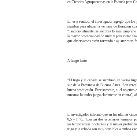
en Ciencias Agropecuarias en la Escuela para
En este sentido, el investigador agregó que los 
siembra para ubicar la ventana de floración cu
“Tradicionalmente, se siembra lo más temprano 
la mayor potencialidad de rinde y para evitar al
que observamos están forzando a ajustar estas fech
A fuego lento
“El trigo y la cebada se siembran en varios lug
sur de la Provincia de Buenos Aires. Son cereal
buena producción. Precisamente, si el objetivo 
nuestras latitudes juega claramente en contra”, 
El investigador informó que en las últimas cinc
0,5 y 1 °C. “Existen dos escenarios térmicos p
las temperaturas nocturnas y la mayor probabil
trigo y la cebada son muy sensibles a ambos esc