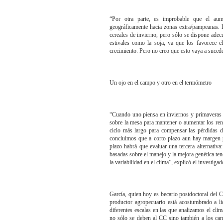
“Por otra parte, es improbable que el au
geográficamente hacia zonas extra/pampeanas. L
cereales de invierno, pero sólo se dispone adecu
estivales como la soja, ya que los favorece e
crecimiento. Pero no creo que esto vaya a sucede
Un ojo en el campo y otro en el termómetro
“Cuando uno piensa en inviernos y primaveras m
sobre la mesa para mantener o aumentar los ren
ciclo más largo para compensar las pérdidas de
concluimos que a corto plazo aun hay margen p
plazo habrá que evaluar una tercera alternativa
basadas sobre el manejo y la mejora genética t
la variabilidad en el clima”, explicó el investigad
García, quien hoy es becario postdoctoral de
productor agropecuario está acostumbrado a lid
diferentes escalas en las que analizamos el cl
no sólo se deben al CC sino también a los cam