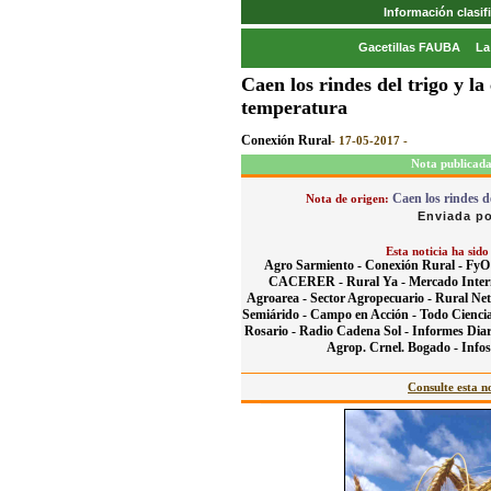
Información clasi
Gacetillas FAUBA
La
Caen los rindes del trigo y l
temperatura
Conexión Rural
- 17-05-2017 -
Nota publicada
Caen los rindes d
Nota de origen:
Enviada po
Esta noticia ha sido
Agro Sarmiento -
Conexión Rural -
FyO
CACERER -
Rural Ya -
Mercado Inter
Agroarea -
Sector Agropecuario -
Rural Net
Semiárido -
Campo en Acción -
Todo Cienci
Rosario -
Radio Cadena Sol -
Informes Diar
Agrop. Crnel. Bogado -
Info
Consulte esta no