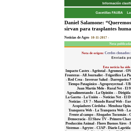
Información clasi
Gacetillas FAUBA
La
Daniel Salamone: “Queremos 
sirvan para trasplantes hum
Noticias de Agro
- 10-11-2017 -
Nota publicada
Cerdos clonados:
Nota de origen:
Enviada po
Esta noticia ha sido
Impacto Castex -
Agritotal -
Agromeat -
ON 
Fronteras -
All Journalist -
Frigorífico La Pi
-
Red Crea -
Inversor Salud -
Darregueira N
Tiempo Patagónico -
Agroproyectual -
UB
Juan Martín Melo -
Rural Net -
El 9
Agroalimentando -
La Opinión - -
Dirigida
La Gaceta -
La Unión - -
Noticias Net -
El Di
Noticias -
LV 7 -
Mundo Rural Web -
Eur
Acopiadores Córdoba -
Mendoza Opin
Tranquera Web -
La Tranquera Web -
La
Frente al campo -
Abogados Tucumán -
Democracia -
El Show TV -
Primero Chac
Producción Animal -
Flores Buenos Aires -
Sistemas -
Agrytec -
CIAP -
Diario Laprida