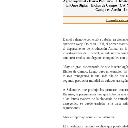
Agroproyectual -
Diario Popular -
El Debate
El Once Digital -
Bichos de Campo -
CW No
Campo en Acción -
In
Consulte esta no
Daniel Salamone comenzó a trabajar en clonación
aparición oveja Dolly en 1996, el primer mamíf
el departamento de Producción Animal en la
investigadores del Conicet, se entusiasma con l
con crear cerdos con órganos compatibles con lo
“Soy un gran esperanzado de que la tecnología 
Bichos de Campo. Luego puso un ejemplo: “El 
la soja transgénica, la cual más allá de que 
segundo productor mundial de cultivos transgéni
A Salamone, que produjo los primeros terneros 
Barañao, le preguntamos por qué hubo un avance
a los lentos avances de la clonación de animal
transgénico se puede trasladar a la parte an
regulaciones”.
Mirá el reportaje completo a Salamone:
El investigador también explicó qué posibilida