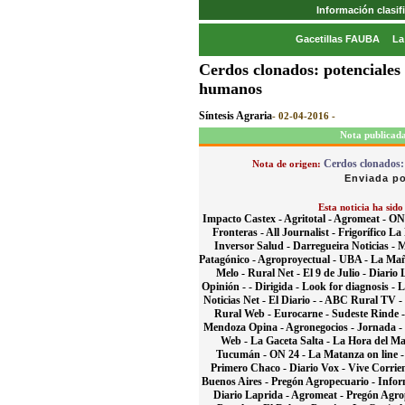
Información clasi
Gacetillas FAUBA
La
Cerdos clonados: potenciales
humanos
Síntesis Agraria
- 02-04-2016 -
Nota publicada
Cerdos clonados:
Nota de origen:
Enviada po
Esta noticia ha sido
Impacto Castex -
Agritotal -
Agromeat -
ON 
Fronteras -
All Journalist -
Frigorífico La
Inversor Salud -
Darregueira Noticias -
M
Patagónico -
Agroproyectual -
UBA -
La Mañ
Melo -
Rural Net -
El 9 de Julio -
Diario 
Opinión - -
Dirigida -
Look for diagnosis -
L
Noticias Net -
El Diario - -
ABC Rural TV -
Rural Web -
Eurocarne -
Sudeste Rinde 
Mendoza Opina -
Agronegocios -
Jornada -
Web -
La Gaceta Salta -
La Hora del Ma
Tucumán -
ON 24 -
La Matanza on line 
Primero Chaco -
Diario Vox -
Vive Corrie
Buenos Aires -
Pregón Agropecuario -
Infor
Diario Laprida -
Agromeat -
Pregón Agro