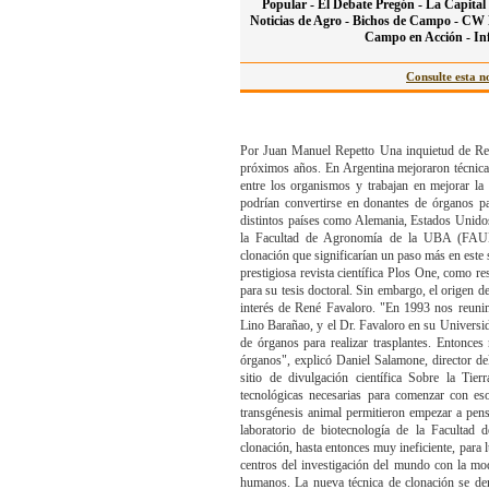
Popular -
El Debate Pregón -
La Capital 
Noticias de Agro -
Bichos de Campo -
CW N
Campo en Acción -
In
Consulte esta no
Por Juan Manuel Repetto Una inquietud de Ren
próximos años. En Argentina mejoraron técnicas
entre los organismos y trabajan en mejorar l
podrían convertirse en donantes de órganos pa
distintos países como Alemania, Estados Unidos
la Facultad de Agronomía de la UBA (FAUBA
clonación que significarían un paso más en este
prestigiosa revista científica Plos One, como r
para su tesis doctoral. Sin embargo, el origen 
interés de René Favaloro. "En 1993 nos reunim
Lino Barañao, y el Dr. Favaloro en su Universi
de órganos para realizar trasplantes. Entonce
órganos", explicó Daniel Salamone, director 
sitio de divulgación científica Sobre la Tie
tecnológicas necesarias para comenzar con eso
transgénesis animal permitieron empezar a pens
laboratorio de biotecnología de la Facultad 
clonación, hasta entonces muy ineficiente, para 
centros del investigación del mundo con la mod
humanos. La nueva técnica de clonación se de