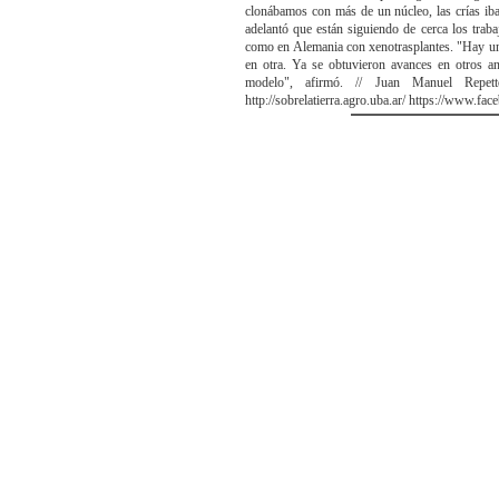
clonábamos con más de un núcleo, las crías iban
adelantó que están siguiendo de cerca los trab
como en Alemania con xenotrasplantes. "Hay una
en otra. Ya se obtuvieron avances en otros a
modelo", afirmó. // Juan Manuel Repe
http://sobrelatierra.agro.uba.ar/ https://www.fa