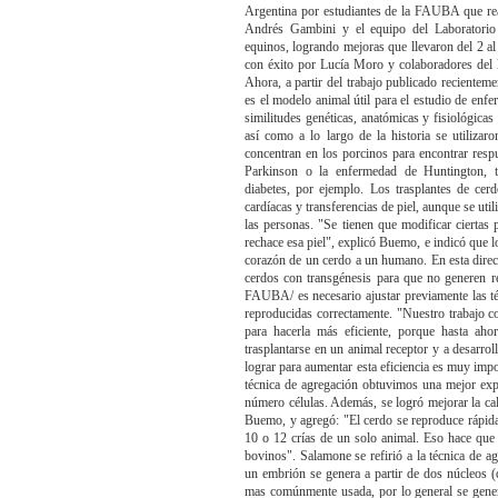
Argentina por estudiantes de la FAUBA que rea
Andrés Gambini y el equipo del Laboratorio 
equinos, logrando mejoras que llevaron del 2 al 
con éxito por Lucía Moro y colaboradores del l
Ahora, a partir del trabajo publicado recientem
es el modelo animal útil para el estudio de enf
similitudes genéticas, anatómicas y fisiológica
así como a lo largo de la historia se utiliza
concentran en los porcinos para encontrar resp
Parkinson o la enfermedad de Huntington, tam
diabetes, por ejemplo. Los trasplantes de ce
cardíacas y transferencias de piel, aunque se ut
las personas. "Se tienen que modificar ciertas
rechace esa piel", explicó Buemo, e indicó que l
corazón de un cerdo a un humano. En esta direc
cerdos con transgénesis para que no generen r
FAUBA/ es necesario ajustar previamente las té
reproducidas correctamente. "Nuestro trabajo co
para hacerla más eficiente, porque hasta ah
trasplantarse en un animal receptor y a desarro
lograr para aumentar esta eficiencia es muy impo
técnica de agregación obtuvimos una mejor ex
número células. Además, se logró mejorar la cal
Buemo, y agregó: "El cerdo se reproduce rápida
10 o 12 crías de un solo animal. Eso hace que 
bovinos". Salamone se refirió a la técnica de ag
un embrión se genera a partir de dos núcleos (
mas comúnmente usada, por lo general se gener