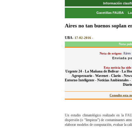
Información clasi
Gacetillas FAUBA
La
Aires no tan buenos soplan e
UBA
- 17-02-2016 -
Nota pub
Aires
Nota de origen:
Enviada po
Esta noticia ha sido
Urgente 24 -
La Mañana de Bolívar -
La Hor
Agropecuario -
Wavenet -
Clarín -
News
Entorno Inteligente -
Noticias Ambientales -
Diario
Consulte esta no
Un estudio climatológico realizado en la FA
dispersión (o “limpieza”) de contaminantes atm
elaborar modelos de computación, evaluar la cal