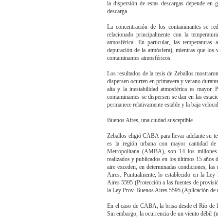
la dispersión de estas descargas depende en
descarga.
La concentración de los contaminantes se re
relacionado principalmente con la temperatura
atmosférica. En particular, las temperaturas a
depuración de la atmósfera), mientras que los 
contaminantes atmosféricos.
Los resultados de la tesis de Zeballos mostraro
dispersen ocurren en primavera y verano durante 
alta y la inestabilidad atmosférica es mayor. 
contaminantes se dispersen se dan en las estaci
permanece relativamente estable y la baja velocid
Buenos Aires, una ciudad susceptible
Zeballos eligió CABA para llevar adelante su t
es la región urbana con mayor cantidad de 
Metropolitana (AMBA), son 14 los millones 
realizados y publicados en los últimos 15 años 
aire exceden, en determinadas condiciones, la
Aires. Puntualmente, lo establecido en la Le
Aires 5595 (Protección a las fuentes de provisi
la Ley Prov. Buenos Aires 5595 (Aplicación de 
En el caso de CABA, la brisa desde el Río de la 
Sin embargo, la ocurrencia de un viento débil 