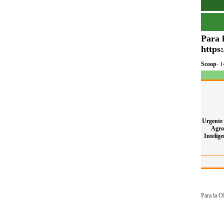
Para 
https
Scoop
- 1
Urgente 
Agro
Intelige
Para la O