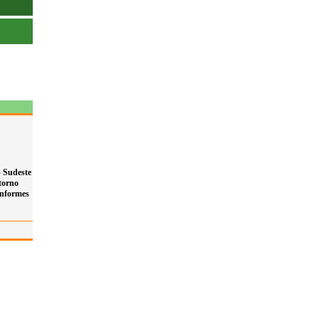
-
Sudeste
torno
nformes