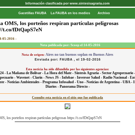
Información clasificada por www.sintesisagraria.com
Gacetillas FAUBA
La FAUBA en los medios
Archivo
la OMS, los porteños respiran partículas peligrosas
://t.co/fDtQapS7eN
4-05-2016 -
Nota publicada por: Scoop el 14-05-2016
Aires no tan buenos soplan en Buenos Aires
Nota de origen:
Enviada por: FAUBA , el 19-02-2016
Esta noticia ha sido difundida por las siguientes agencias:
24 -
La Mañana de Bolívar -
La Hora del Mate -
Síntesis Agraria -
Sector Agropecuario 
pecuario -
Wavenet -
Clarín -
News JS -
Infobae -
Inversor Salud -
Radio Nacional -
En
nte -
Noticias Ambientales -
Programa Infosalud -
Uno -
Noticias de Argentina -
UBA -
I
Diarios -
Panorama Directo -
Consulte esta noticia en el sitio que fue publicada
MS, los porteños respiran partículas peligrosas https://t.co/fDtQapS7eN