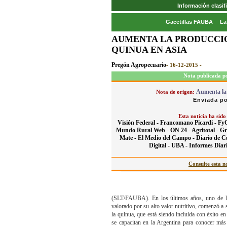
Información clasi
Gacetillas FAUBA
La
AUMENTA LA PRODUCCI
QUINUA EN ASIA
Pregón Agropecuario
- 16-12-2015 -
Nota publicada p
Aumenta la 
Nota de origen:
Enviada po
Esta noticia ha sido
Visión Federal -
Francomano Picardi -
Fy
Mundo Rural Web -
ON 24 -
Agritotal -
Gr
Mate -
El Medio del Campo -
Diario de C
Digital -
UBA -
Informes Diari
Consulte esta no
(SLT/FAUBA). En los últimos años, uno de los
valorado por su alto valor nutritivo, comenzó a 
la quinua, que está siendo incluida con éxito 
se capacitan en la Argentina para conocer más