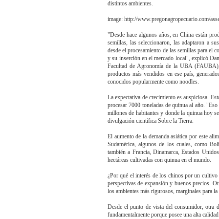
distintos ambientes.
image: http://www.pregonagropecuario.com/asse
"Desde hace algunos años, en China están pro
semillas, las seleccionaron, las adaptaron a s
desde el procesamiento de las semillas para el c
y su inserción en el mercado local", explicó Dan
Facultad de Agronomía de la UBA (FAUBA), qu
productos más vendidos en ese país, generados 
conocidos popularmente como noodles.
La expectativa de crecimiento es auspiciosa. E
procesar 7000 toneladas de quinua al año. "Eso 
millones de habitantes y donde la quinua hoy se 
divulgación científica Sobre la Tierra.
El aumento de la demanda asiática por este alim
Sudamérica, algunos de los cuales, como Bol
también a Francia, Dinamarca, Estados Unidos,
hectáreas cultivadas con quinua en el mundo.
¿Por qué el interés de los chinos por un cultivo
perspectivas de expansión y buenos precios. Otr
los ambientes más rigurosos, marginales para la ag
Desde el punto de vista del consumidor, otra de
fundamentalmente porque posee una alta calidad 