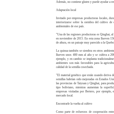
Además, no contiene gluten y puede ayudar a redu
Adaptación local
Invitado por empresas productoras locales, dur
interiorizarse sobre la siembra del cultivo de
ambientales de ese país.
"Una de las regiones productoras es Qinghai, al 
en noviembre de 2015. En esta zona llueven 150
de altura, en un paisaje muy parecido a la Que
La quinua también se siembra en otros ambiente
llueven unos 400 mm al año y se cultiva a 2000
ejemplo, y en cambio se implanta tradicionalme
ambientes son más favorables para la agricultur
calidad de la semilla cosechada.
"El material genético que están usando deriva 
semillas habrían sido mejoradas en Estados Uni
las provincias de Taiyuan y Qinghai, para prod
tipo boliviano, mientras aumentan la superf
empresas visitadas por Bertero, por ejemplo, 
mercado local.
Encontrarle la vuelta al cultivo
Como parte de esfuerzos de cooperación entr