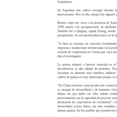
Sudamérica.
En Argentina este cultivo resurgió durante l
autoconsumo. Hoy en día, aunque hay algunos in
Bertero viajó tres veces a la provincia de Xan
2500 metros con precipitaciones de alrededor
También fue a Qinghai, capital Xining, donde l
precipitación. En esa oportunidad estuvo en la 
“Si bien no tenemos un convenio formalizado, e
empresas e instituciones involucradas en la prod
acuerdo de cooperación en el tema que vaya desd
dijo el investigador.
La quínoa empezó a hacerse conocida en el 
descubrieron su alta calidad de proteínas. D
encontrar un alimento muy nutritivo, hallaron
cultivo de quínoa es muy interesante porque se 
“En China funcionó como producción comercial
se encargó de desarrollarla y de mantener vínc
última vez que hablé con ellos habían vendi
procesamiento con la capacidad de procesar siete
destacando las expectativas de crecimiento", 
desarrollado (como fideos, los más vendidos e
plantas quínoa. En los pueblos que promueven el t