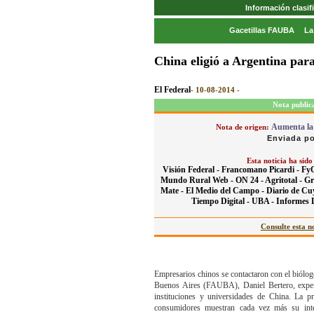
Información clasi
Gacetillas FAUBA
La
China eligió a Argentina par
El Federal
- 10-08-2014 -
Nota public
Aumenta la 
Nota de origen:
Enviada po
Esta noticia ha sido
Visión Federal -
Francomano Picardi -
Fy
Mundo Rural Web -
ON 24 -
Agritotal -
Gr
Mate -
El Medio del Campo -
Diario de Cu
Tiempo Digital -
UBA -
Informes D
Consulte esta no
Empresarios chinos se contactaron con el biólog
Buenos Aires (FAUBA), Daniel Bertero, expert
instituciones y universidades de China. La p
consumidores muestran cada vez más su inter