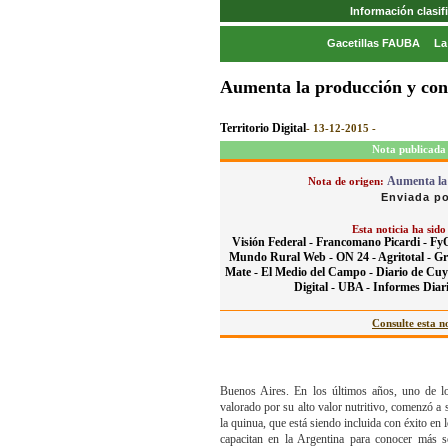
Información clasi
Gacetillas FAUBA
La
Aumenta la producción y con
Territorio Digital
- 13-12-2015 -
Nota publicada 
Aumenta la 
Nota de origen:
Enviada po
Esta noticia ha sido
Visión Federal -
Francomano Picardi -
Fy
Mundo Rural Web -
ON 24 -
Agritotal -
Gr
Mate -
El Medio del Campo -
Diario de Cuy
Digital -
UBA -
Informes Diari
Consulte esta no
Buenos Aires. En los últimos años, uno de los
valorado por su alto valor nutritivo, comenzó a 
la quinua, que está siendo incluida con éxito e
capacitan en la Argentina para conocer más 