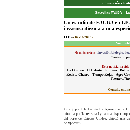
Información clasi
Gacetillas FAUBA
La
Un estudio de FAUBA en EE.
invasora diezma a una especi
El Día
- 07-08-2025 -
Nota publ
Invasión biológica let
Nota de origen:
Enviada po
Esta noticia ha sido
La Opinión -
El Debate -
Fm Bien -
Bicho
Revista Chacra -
Tiempo Rojas -
Agro Cor
Caynet -
Rad
Consulte esta no
Un equipo de la Facultad de Agronomía de l
cómo la polilla invasora Lymantria dispar impac
del norte de Estados Unidos, detectó una caí
polyphemus.