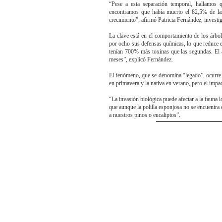
“Pese a esta separación temporal, hallamos qu
encontramos que había muerto el 82,5% de las
crecimiento”, afirmó Patricia Fernández, inve
La clave está en el comportamiento de los árbole
por ocho sus defensas químicas, lo que reduce e
tenían 700% más toxinas que las segundas. El a
meses”, explicó Fernández.
El fenómeno, que se denomina “legado”, ocurre in
en primavera y la nativa en verano, pero el impa
“La invasión biológica puede afectar a la fauna l
que aunque la polilla esponjosa no se encuentra 
a nuestros pinos o eucaliptos”.