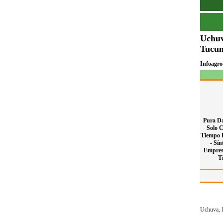
Uchuv
Tucu
Infoagro
Pura Da
Solo 
Tiempo 
-
Sín
Empres
T
Uchuva, la