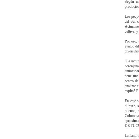
Según un
productor
Los peque
del Sur c
Actualmen
cultiva, 
Por eso,
evaluó dif
diversific
“La uchuv
berenjena
antioxida
tiene una
centro de
analizar 
explicó R
En este s
duran sus
buenos, d
Colombia
aproximad
DE TU
La llanur