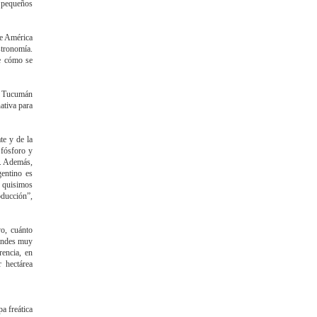
 pequeños
de América
stronomía.
re cómo se
e Tucumán
nativa para
te y de la
 fósforo y
s. Además,
gentino es
, quisimos
oducción”,
vo, cuánto
rindes muy
rencia, en
 hectárea
a freática