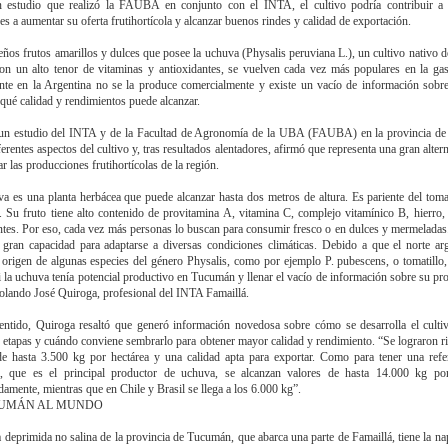
 estudio que realizó la FAUBA en conjunto con el INTA, el cultivo podría contribuir a
es a aumentar su oferta frutihortícola y alcanzar buenos rindes y calidad de exportación.
ños frutos amarillos y dulces que posee la uchuva (Physalis peruviana L.), un cultivo nativo 
on un alto tenor de vitaminas y antioxidantes, se vuelven cada vez más populares en la ga
te en la Argentina no se la produce comercialmente y existe un vacío de información sob
y qué calidad y rendimientos puede alcanzar.
 un estudio del INTA y de la Facultad de Agronomía de la UBA (FAUBA) en la provincia d
erentes aspectos del cultivo y, tras resultados alentadores, afirmó que representa una gran alter
ar las producciones frutihortícolas de la región.
a es una planta herbácea que puede alcanzar hasta dos metros de altura. Es pariente del toma
. Su fruto tiene alto contenido de provitamina A, vitamina C, complejo vitamínico B, hierro,
ntes. Por eso, cada vez más personas lo buscan para consumir fresco o en dulces y mermelada
 gran capacidad para adaptarse a diversas condiciones climáticas. Debido a que el norte ar
 origen de algunas especies del género Physalis, como por ejemplo P. pubescens, o tomatillo
si la uchuva tenía potencial productivo en Tucumán y llenar el vacío de información sobre su pr
olando José Quiroga, profesional del INTA Famaillá.
entido, Quiroga resaltó que generó información novedosa sobre cómo se desarrolla el culti
 etapas y cuándo conviene sembrarlo para obtener mayor calidad y rendimiento. “Se lograron 
e hasta 3.500 kg por hectárea y una calidad apta para exportar. Como para tener una refe
, que es el principal productor de uchuva, se alcanzan valores de hasta 14.000 kg por
amente, mientras que en Chile y Brasil se llega a los 6.000 kg”.
CUMÁN AL MUNDO
a deprimida no salina de la provincia de Tucumán, que abarca una parte de Famaillá, tiene la nap