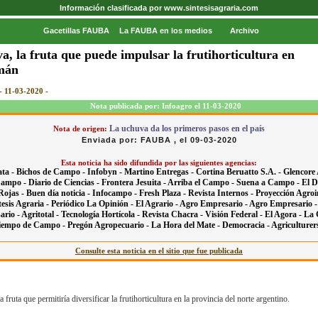
Información clasificada por www.sintesisagraria.com
Gacetillas FAUBA
La FAUBA en los medios
Archivo
a, la fruta que puede impulsar la frutihorticultura en
mán
- 11-03-2020 -
Nota publicada por: Infoagro el 11-03-2020
La uchuva da los primeros pasos en el país
Nota de origen:
Enviada por: FAUBA , el 09-03-2020
Esta noticia ha sido difundida por las siguientes agencias:
ta -
Bichos de Campo -
Infobyn -
Martino Entregas -
Cortina Beruatto S.A. -
Glencore 
Campo -
Diario de Ciencias -
Frontera Jesuita -
Arriba el Campo -
Suena a Campo -
El D
Rojas -
Buen día noticia -
Infocampo -
Fresh Plaza -
Revista Internos -
Proyección Agroi
tesis Agraria -
Periódico La Opinión -
El Agrario -
Agro Empresario -
Agro Empresario 
ario -
Agritotal -
Tecnología Hortícola -
Revista Chacra -
Visión Federal -
El Agora -
La 
iempo de Campo -
Pregón Agropecuario -
La Hora del Mate -
Democracia -
Agriculturers
Consulte esta noticia en el sitio que fue publicada
 fruta que permitiría diversificar la frutihorticultura en la provincia del norte argentino.