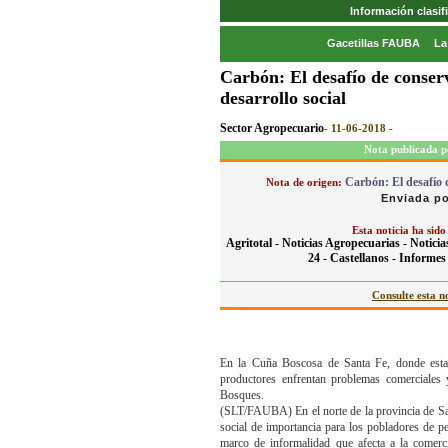
Información clasi
Gacetillas FAUBA
La
Carbón: El desafío de conser
desarrollo social
Sector Agropecuario
- 11-06-2018 -
Nota publicada p
Carbón: El desafío d
Nota de origen:
Enviada po
Esta noticia ha sido
Agritotal -
Noticias Agropecuarias -
Noticia
24 -
Castellanos -
Informes 
Consulte esta no
En la Cuña Boscosa de Santa Fe, donde esta 
productores enfrentan problemas comerciales 
Bosques.
(SLT/FAUBA) En el norte de la provincia de San
social de importancia para los pobladores de pe
marco de informalidad que afecta a la comerci